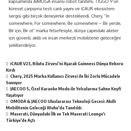
kapsamında AiMOGA insansı robot tanıtımı, TIGGO 9’un
küresel çarpışma testi canlı yayını ve iCAUR ekosistem
sergisi gibi birçok deneyimle desteklendi. Chery, “In
somewhere, For somewhere, Be somewhere – Bir yerde,
Bir için, Bir ol” marka felsefesiyle, dünya çapındaki aileler
için güvenli, akıllı ve insan merkezli mobilitenin geleceğini
şekillendiriyor.
iCAUR V23, Bilutu Zirvesi’ni Aşarak Guinness Dünya Rekoru
Kırdı
Chery, 2025 Marka Kullanıcı Zirvesi ile İki Zorlu Mücadele
Sunuyor
JAECOO 5, Özel Karaoke Modu ile Yolcularına Sahne Keyfi
Yaşatıyor
OMODA & JAECOO Uluslararası Teknoloji Gecesi: Akıllı
Mobilitenin Geleceği Wuhu’da Tanıtıldı
Maserati, Dünyadaki İlk ve Tek Maserati Lounge’ı
Türkiye’de Açtı