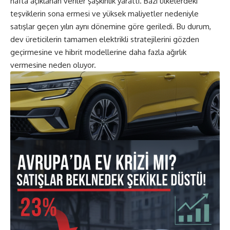
hafta açıklanan veriler şaşkınlık yarattı. Bazı ülkelerdeki
teşviklerin sona ermesi ve yüksek maliyetler nedeniyle
satışlar geçen yılın aynı dönemine göre geriledi. Bu durum,
dev üreticilerin tamamen elektrikli stratejilerini gözden
geçirmesine ve hibrit modellerine daha fazla ağırlık
vermesine neden oluyor.