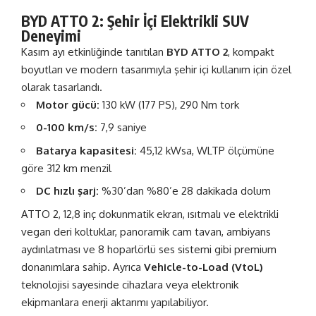
BYD ATTO 2: Şehir İçi Elektrikli SUV
Deneyimi
Kasım ayı etkinliğinde tanıtılan
BYD ATTO 2
, kompakt
boyutları ve modern tasarımıyla şehir içi kullanım için özel
olarak tasarlandı.
Motor gücü:
130 kW (177 PS), 290 Nm tork
0-100 km/s:
7,9 saniye
Batarya kapasitesi:
45,12 kWsa, WLTP ölçümüne
göre 312 km menzil
DC hızlı şarj:
%30’dan %80’e 28 dakikada dolum
ATTO 2, 12,8 inç dokunmatik ekran, ısıtmalı ve elektrikli
vegan deri koltuklar, panoramik cam tavan, ambiyans
aydınlatması ve 8 hoparlörlü ses sistemi gibi premium
donanımlara sahip. Ayrıca
Vehicle-to-Load (VtoL)
teknolojisi sayesinde cihazlara veya elektronik
ekipmanlara enerji aktarımı yapılabiliyor.