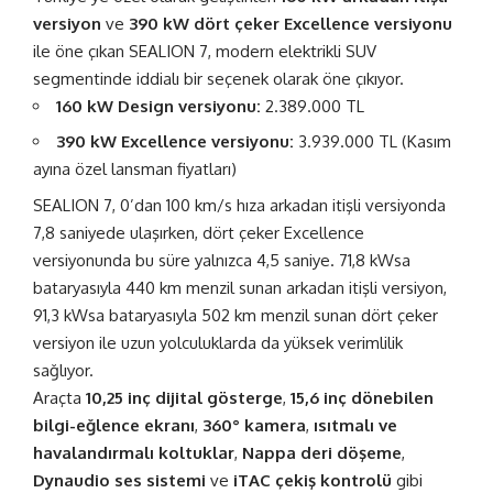
versiyon
ve
390 kW dört çeker Excellence versiyonu
ile öne çıkan SEALION 7, modern elektrikli SUV
segmentinde iddialı bir seçenek olarak öne çıkıyor.
160 kW Design versiyonu:
2.389.000 TL
390 kW Excellence versiyonu:
3.939.000 TL (Kasım
ayına özel lansman fiyatları)
SEALION 7, 0’dan 100 km/s hıza arkadan itişli versiyonda
7,8 saniyede ulaşırken, dört çeker Excellence
versiyonunda bu süre yalnızca 4,5 saniye. 71,8 kWsa
bataryasıyla 440 km menzil sunan arkadan itişli versiyon,
91,3 kWsa bataryasıyla 502 km menzil sunan dört çeker
versiyon ile uzun yolculuklarda da yüksek verimlilik
sağlıyor.
Araçta
10,25 inç dijital gösterge
,
15,6 inç dönebilen
bilgi-eğlence ekranı
,
360° kamera
,
ısıtmalı ve
havalandırmalı koltuklar
,
Nappa deri döşeme
,
Dynaudio ses sistemi
ve
iTAC çekiş kontrolü
gibi