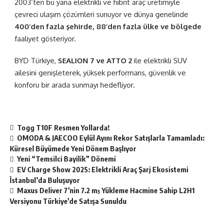
2003’ten bu yana elektrikli ve hibrit araç üretimiyle
çevreci ulaşım çözümleri sunuyor ve dünya genelinde
400’den fazla şehirde, 88’den fazla ülke ve bölgede
faaliyet gösteriyor.
BYD Türkiye,
SEALION 7 ve ATTO 2
ile elektrikli SUV
ailesini genişleterek, yüksek performans, güvenlik ve
konforu bir arada sunmayı hedefliyor.
Togg T10F Resmen Yollarda!
OMODA & JAECOO Eylül Ayını Rekor Satışlarla Tamamladı:
Küresel Büyümede Yeni Dönem Başlıyor
Yeni “Temsilci Bayilik” Dönemi
EV Charge Show 2025: Elektrikli Araç Şarj Ekosistemi
İstanbul’da Buluşuyor
Maxus Deliver 7’nin 7.2 m³ Yükleme Hacmine Sahip L2H1
Versiyonu Türkiye’de Satışa Sunuldu